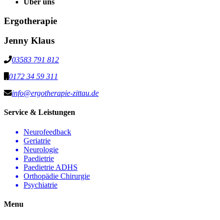
Über uns
Ergotherapie
Jenny Klaus
03583 791 812
0172 34 59 311
info@ergotherapie-zittau.de
Service & Leistungen
Neurofeedback
Geriatrie
Neurologie
Paedietrie
Paedietrie ADHS
Orthopädie Chirurgie
Psychiatrie
Menu